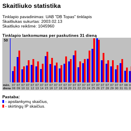
Skaitliuko statistika
Tinklapio pavadinimas: UAB "DB Topas" tinklapis
Skaitliukas sukurtas: 2003.02.13
Skaitliuko reikšmė: 1045960
Tinklapio lankomumas per paskutines 31 dieną
50
mėn.
07
07
07
07
07
07
07
07
07
07
07
07
07
07
07
07
07
07
07
07
07
07
07
07
08
0
diena
08
09
10
11
12
13
14
15
16
17
18
19
20
21
22
23
24
25
26
27
28
29
30
31
01
0
Pastaba:
- apsilankymų skaičius,
- skirtingų IP skaičius.