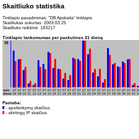
Skaitliuko statistika
Tinklapio pavadinimas: "DB Apskaita" tinklapis
Skaitliukas sukurtas: 2003.03.25
Skaitliuko reikšmė: 183217
Tinklapio lankomumas per paskutines 31 dieną
38
mėn.
07
07
07
07
07
07
07
07
07
07
07
07
07
07
07
07
07
07
07
07
07
07
07
07
08
0
diena
08
09
10
11
12
13
14
15
16
17
18
19
20
21
22
23
24
25
26
27
28
29
30
31
01
0
Pastaba:
- apsilankymų skaičius,
- skirtingų IP skaičius.