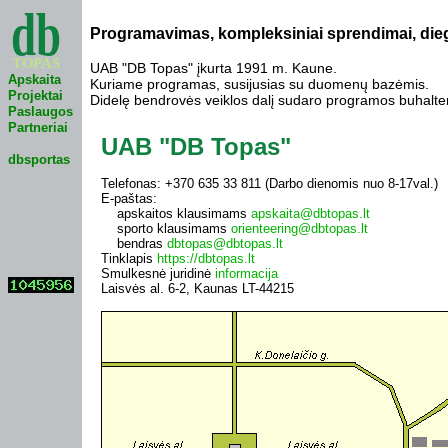
Programavimas, kompleksiniai sprendimai, dieg
UAB "DB Topas" įkurta 1991 m. Kaune.
Apskaita
Kuriame programas, susijusias su duomenų bazėmis.
Projektai
Didelę bendrovės veiklos dalį sudaro programos buhalteri
Paslaugos
Partneriai
UAB "DB Topas"
dbsportas
Telefonas: +370 635 33 811 (Darbo dienomis nuo 8-17val.)
E-paštas:
apskaitos klausimams
apskaita@dbtopas.lt
sporto klausimams
orienteering@dbtopas.lt
bendras
dbtopas@dbtopas.lt
Tinklapis
https://dbtopas.lt
Smulkesnė juridinė
informacija
Laisvės al. 6-2, Kaunas LT-44215