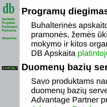
Programų diegimas 
Apskaita
Buhalterinės apskai
Projektai
Paslaugos
Partneriai
pramonės, žemės ūki
dbsportas
mokymo ir kitos organ
DB Apskaita
platinto
Duomenų bazių ser
Savo produktams na
duomenų bazių serve
Advantage Partner p